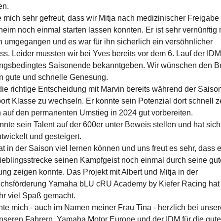
en.
 mich sehr gefreut, dass wir Mitja nach medizinischer Freigabe 
im noch einmal starten lassen konnten. Er ist sehr vernünftig 
n umgegangen und es war für ihn sicherlich ein versöhnlicher
s. Leider mussten wir bei Yves bereits vor dem 6. Lauf der IDM
ungsbedingtes Saisonende bekanntgeben. Wir wünschen den B
in gute und schnelle Genesung.
ie richtige Entscheidung mit Marvin bereits während der Saison
rt Klasse zu wechseln. Er konnte sein Potenzial dort schnell 
h auf den permanenten Umstieg in 2024 gut vorbereiten.
nte sein Talent auf der 600er unter Beweis stellen und hat sich 
twickelt und gesteigert.
at in der Saison viel lernen können und uns freut es sehr, dass e
Lieblingsstrecke seinen Kampfgeist noch einmal durch seine gut
ung zeigen konnte. Das Projekt mit Albert und Mitja in der
hsförderung Yamaha bLU cRU Academy by Kiefer Racing hat
ehr viel Spaß gemacht.
hte mich - auch im Namen meiner Frau Tina - herzlich bei unse
nseren Fahrern, Yamaha Motor Europe und der IDM für die gute