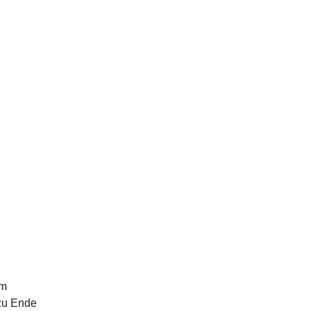
am
 zu Ende