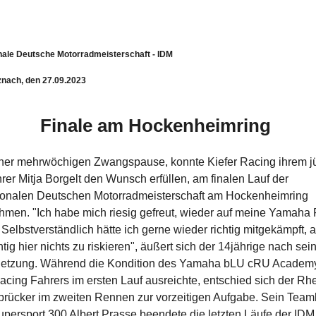
onale Deutsche Motorradmeisterschaft - IDM
nach, den 27.09.2023
Finale am Hockenheimring
ner mehrwöchigen Zwangspause, konnte Kiefer Racing ihrem j
er Mitja Borgelt den Wunsch erfüllen, am finalen Lauf der
tionalen Deutschen Motorradmeisterschaft am Hockenheimring
ehmen. "Ich habe mich riesig gefreut, wieder auf meine Yamaha
 Selbstverständlich hätte ich gerne wieder richtig mitgekämpft, 
tig hier nichts zu riskieren", äußert sich der 14jährige nach sei
letzung. Während die Kondition des Yamaha bLU cRU Academ
acing Fahrers im ersten Lauf ausreichte, entschied sich der Rh
rücker im zweiten Rennen zur vorzeitigen Aufgabe. Sein Team
upersport 300 Albert Prasse beendete die letzten Läufe der ID