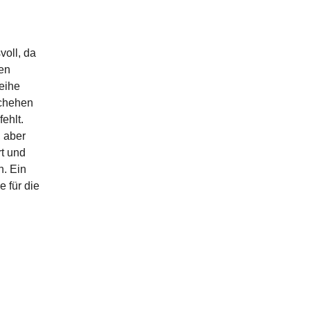
oll, da
ien
reihe
schehen
ehlt.
, aber
rt und
. Ein
 für die