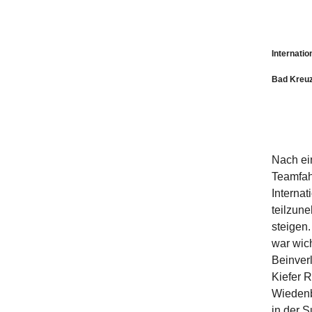
Internati
Bad Kreuz
Nach ei
Teamfahr
Interna
teilzun
steigen.
war wich
Beinver
Kiefer R
Wiedenb
in der S