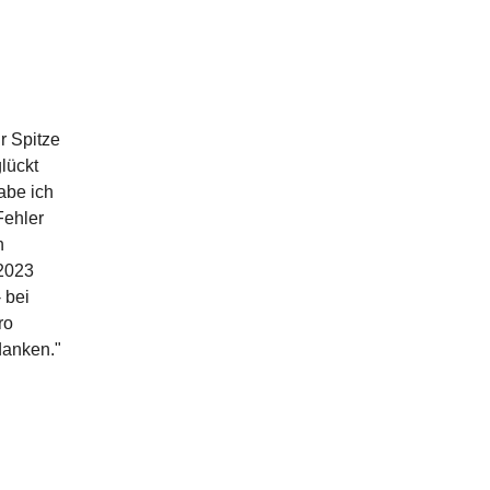
r Spitze
lückt
abe ich
Fehler
n
 2023
 bei
ro
danken."