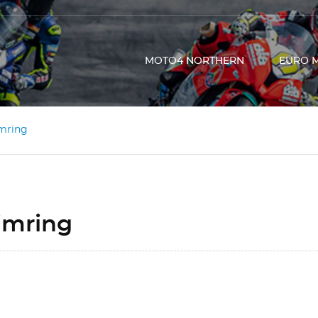
MOTO4 NORTHERN
EURO 
mring
imring