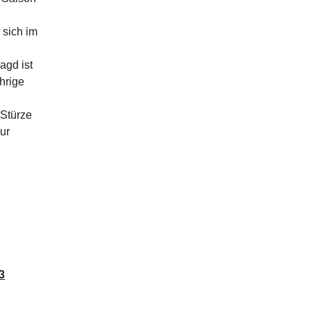
 sich im
agd ist
hrige
 Stürze
ur
3