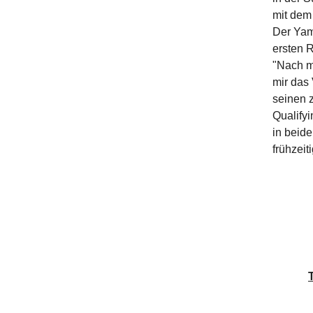
mit dem 
Der Yam
ersten 
"Nach me
mir das 
seinen 
Qualifyi
in beid
frühzei