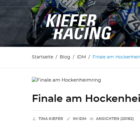
Startseite
Blog
IDM
Finale am Hockenhei
Finale am Hockenhe


remove_red_eye
TINA KIEFER
IM
IDM
ANSICHTEN (20182)