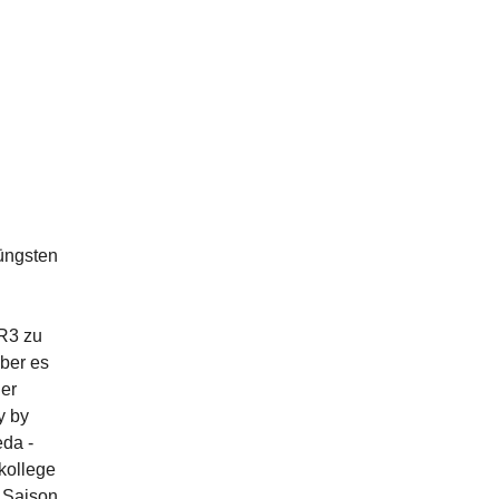
üngsten
 R3 zu
aber es
ner
y by
eda -
kollege
M Saison