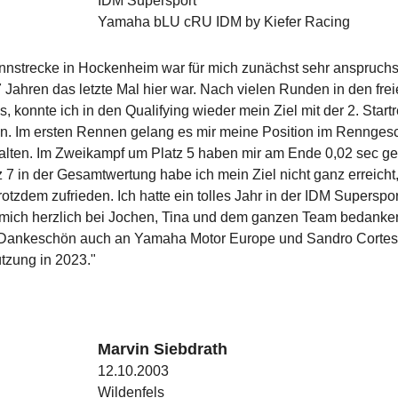
IDM Supersport
Yamaha bLU cRU IDM by Kiefer Racing
nnstrecke in Hockenheim war für mich zunächst sehr anspruchsv
7 Jahren das letzte Mal hier war. Nach vielen Runden in den fre
s, konnte ich in den Qualifying wieder mein Ziel mit der 2. Start
en. Im ersten Rennen gelang es mir meine Position im Rennge
halten. Im Zweikampf um Platz 5 haben mir am Ende 0,02 sec gef
z 7 in der Gesamtwertung habe ich mein Ziel nicht ganz erreicht
trotzdem zufrieden. Ich hatte ein tolles Jahr in der IDM Superspo
mich herzlich bei Jochen, Tina und dem ganzen Team bedanken
Dankeschön auch an Yamaha Motor Europe und Sandro Cortese
tzung in 2023."
Marvin Siebdrath
12.10.2003
Wildenfels