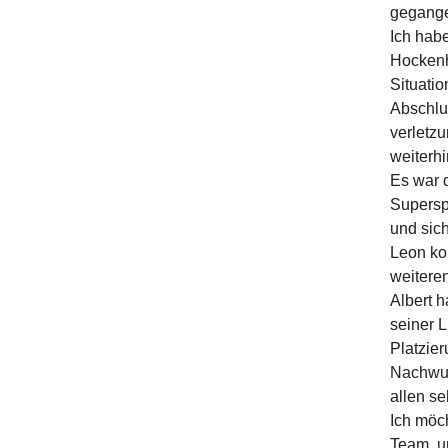
gegang
Ich habe
Hockenhe
Situatio
Abschlus
verletz
weiterh
Es war d
Superspo
und sic
Leon kon
weiteren
Albert h
seiner 
Platzier
Nachwuc
allen s
Ich möc
Team, u