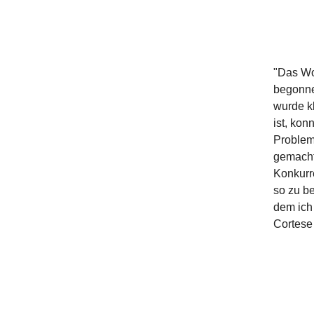
"Das Wo
begonne
wurde kl
ist, kon
Problem
gemacht 
Konkurr
so zu b
dem ich
Cortese 