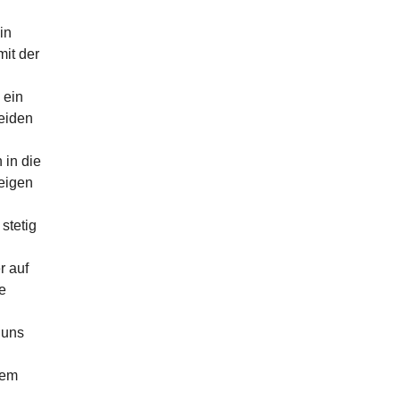
in
mit der
 ein
eiden
 in die
zeigen
stetig
r auf
e
 uns
rem